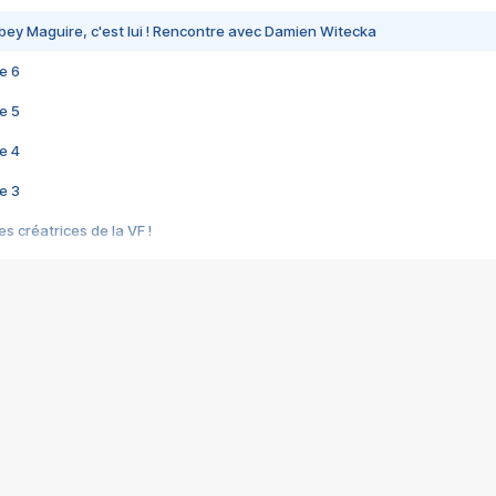
bey Maguire, c'est lui ! Rencontre avec Damien Witecka
e 6
e 5
e 4
e 3
s créatrices de la VF !
e 2
e 1
e Mektoub My Love arrive enfin ! Rencontre avec Shaïn Boumedine et Sal
i : après Toni en famille
elle réalise le bouleversant Dites lui que je l'aime
ais ! Rencontre autour de Vie privée de Rebecca Zlotowski