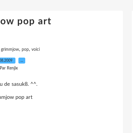
ow pop art
,
,
,
grimmjow
pop
voici
08.2009
…
Par Renjix
u de sasuk8. ^^.