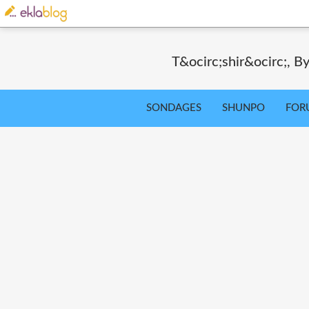
T&ocirc;shir&ocirc;, By
SONDAGES
SHUNPO
FOR