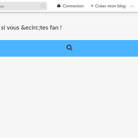
Connexion
+
Créer mon blog
si vous &ecirc;tes fan !