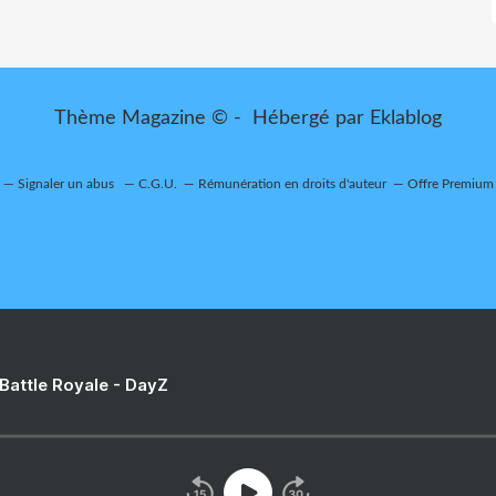
Thème Magazine © - Hébergé par
Eklablog
Signaler un abus
C.G.U.
Rémunération en droits d'auteur
Offre Premium
 Battle Royale - DayZ