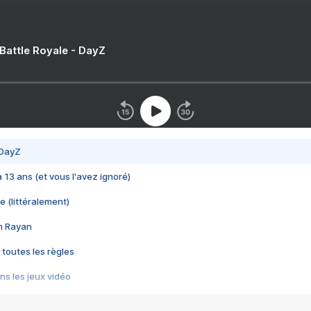
 Battle Royale - DayZ
 DayZ
 a 13 ans (et vous l'avez ignoré)
e (littéralement)
im Rayan
 toutes les règles
s les jeux vidéo
us choquant de Rockstar ? - Le scandale BULLY