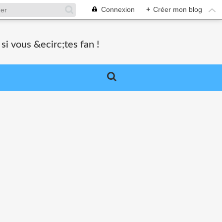
Connexion
+
Créer mon blog
si vous &ecirc;tes fan !