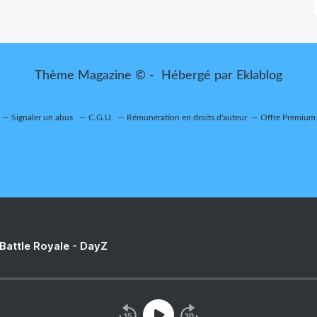
Thème Magazine © - Hébergé par
Eklablog
Signaler un abus
C.G.U.
Rémunération en droits d'auteur
Offre Premium
 Battle Royale - DayZ