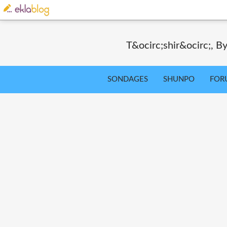
T&ocirc;shir&ocirc;, By
SONDAGES
SHUNPO
FOR