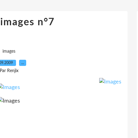
'images n°7
images
09.2009
…
Par Renjix