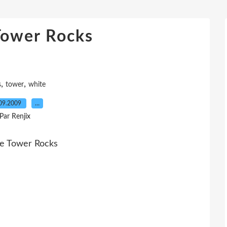
Tower Rocks
,
,
s
tower
white
09.2009
…
Par Renjix