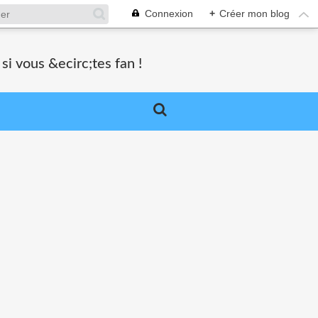
Connexion
+
Créer mon blog
si vous &ecirc;tes fan !