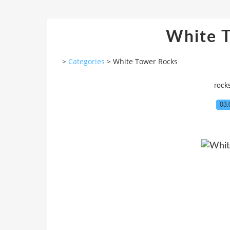
White 
>
Categories
>
White Tower Rocks
rock
03.