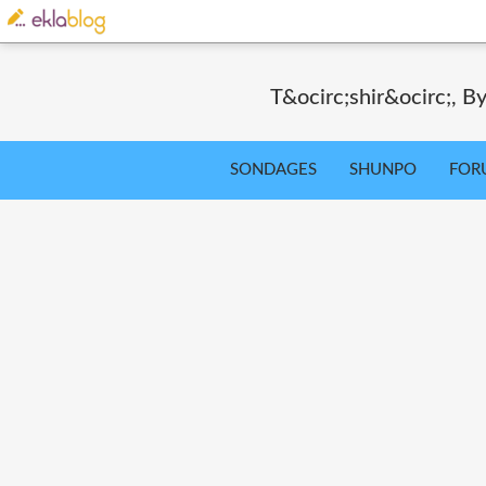
T&ocirc;shir&ocirc;, By
SONDAGES
SHUNPO
FOR