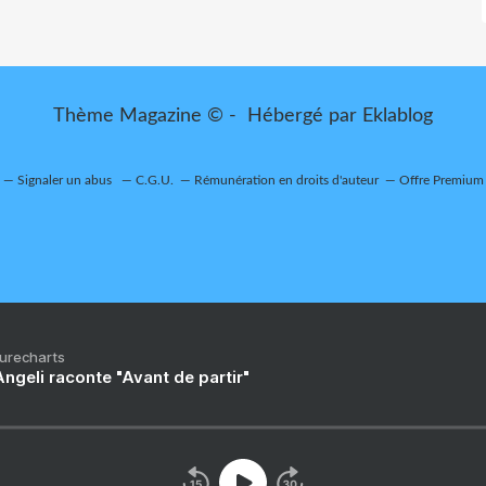
Thème Magazine © - Hébergé par
Eklablog
Signaler un abus
C.G.U.
Rémunération en droits d'auteur
Offre Premium
Purecharts
ngeli raconte "Avant de partir"