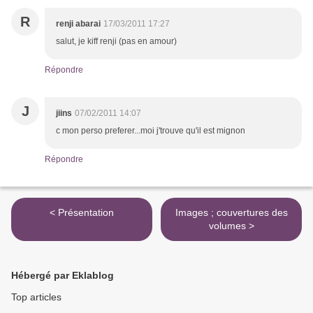
R
renji abarai
17/03/2011 17:27
salut, je kiff renji (pas en amour)
Répondre
J
jiins
07/02/2011 14:07
c mon perso preferer...moi j'trouve qu'il est mignon
Répondre
< Présentation
Images ; couvertures des
volumes >
Hébergé par Eklablog
Top articles