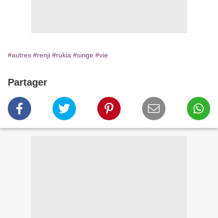
#autres
#renji
#rukia
#singe
#vie
Partager