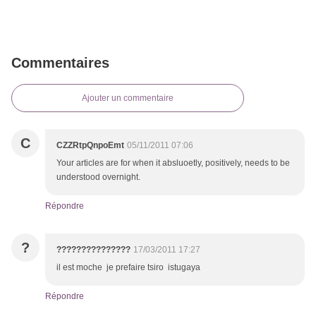
Commentaires
Ajouter un commentaire
C
CZZRtpQnpoEmt
05/11/2011 07:06
Your articles are for when it absluoetly, positively, needs to be
understood overnight.
Répondre
?
???????????????
17/03/2011 17:27
il est moche je prefaire tsiro istugaya
Répondre