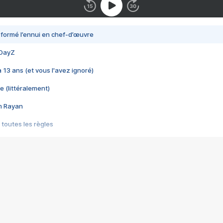
nsformé l’ennui en chef-d’œuvre
 DayZ
 a 13 ans (et vous l'avez ignoré)
e (littéralement)
im Rayan
 toutes les règles
s les jeux vidéo
us choquant de Rockstar ? - Le scandale BULLY
e plus moche de Steam
du RÊVE tourne au CAUCHEMAR
pendant 8 heures