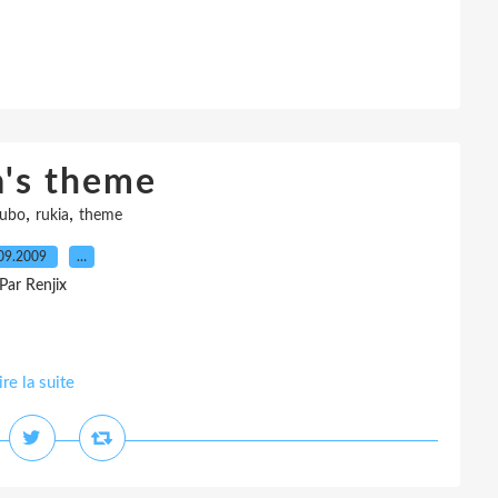
a's theme
,
,
ubo
rukia
theme
09.2009
…
Par Renjix
ire la suite