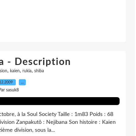
a - Description
,
,
,
ision
kaien
rukia
shiba
12.2009
…
Par sasuk8
bre, à la Soul Society Taille : 1m83 Poids : 68
ivision Zanpakutô : Nejibana Son histoire : Kaien
zième division, sous la...