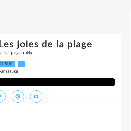
Les joies de la plage
,
,
chiki
plage
rukia
01.2010
…
Par sasuk8