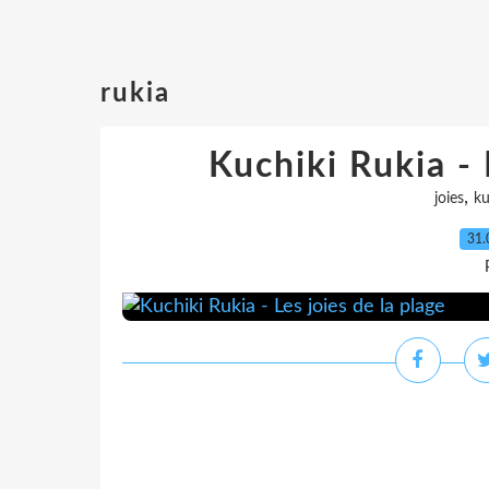
rukia
Kuchiki Rukia - 
,
joies
ku
31.