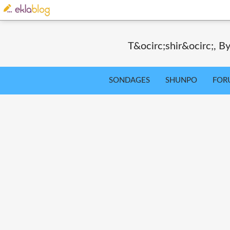
T&ocirc;shir&ocirc;, By
SONDAGES
SHUNPO
FOR