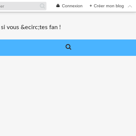
Connexion
+
Créer mon blog
si vous &ecirc;tes fan !