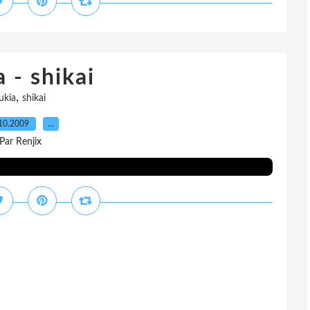
 - shikai
,
ukia
shikai
10.2009
…
Par Renjix