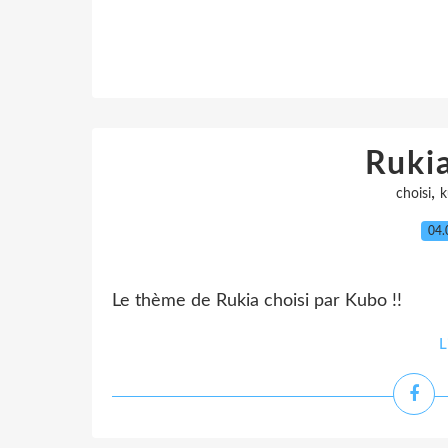
Ruki
,
choisi
k
04.
Le thème de Rukia choisi par Kubo !!
L