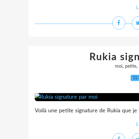
L
Rukia sig
,
,
moi
petite
11.
Voilà une petite signature de Rukia que je v
L