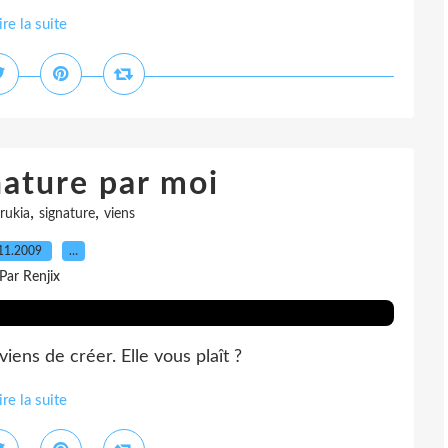
ire la suite
nature par moi
,
,
rukia
signature
viens
11.2009
…
Par Renjix
iens de créer. Elle vous plaît ?
ire la suite