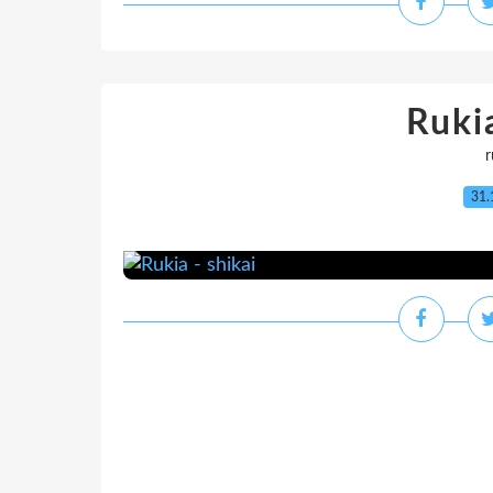
Rukia
r
31.