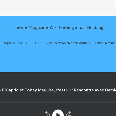
Thème Magazine © - Hébergé par
Eklablog
Signaler un abus
C.G.U.
Rémunération en droits d'auteur
Offre Premium
 DiCaprio et Tobey Maguire, c'est lui ! Rencontre avec Dam