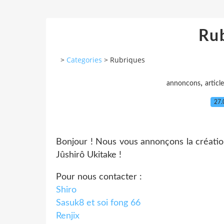
Ru
>
Categories
>
Rubriques
,
annoncons
article
27.
Bonjour ! Nous vous annonçons la créatio
Jûshirô Ukitake !
Pour nous contacter :
Shiro
Sasuk8 et soi fong 66
Renjix