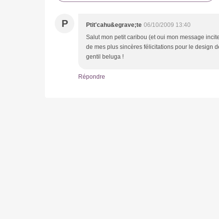
P
Ptit'cahu&egrave;te
06/10/2009 13:40
Salut mon petit caribou (et oui mon message incite 
de mes plus sincères félicitations pour le design de
gentil beluga !
Répondre