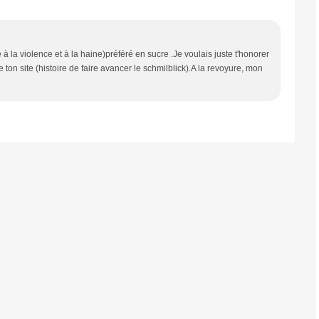
à la violence et à la haine)préféré en sucre .Je voulais juste t'honorer
 ton site (histoire de faire avancer le schmilblick).A la revoyure, mon