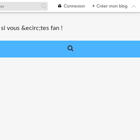
Connexion
+
Créer mon blog
si vous &ecirc;tes fan !