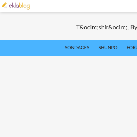
T&ocirc;shir&ocirc;, By
SONDAGES
SHUNPO
FOR