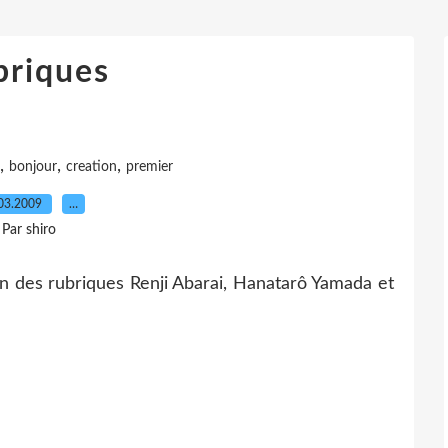
briques
,
,
,
bonjour
creation
premier
03.2009
…
Par shiro
n des rubriques Renji Abarai, Hanatarô Yamada et