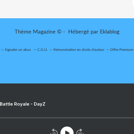
Thème Magazine © - Hébergé par
Eklablog
Signaler un abus
C.G.U.
Rémunération en droits d'auteur
Offre Premium
 Battle Royale - DayZ