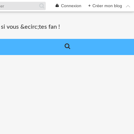
Connexion
+
Créer mon blog
si vous &ecirc;tes fan !