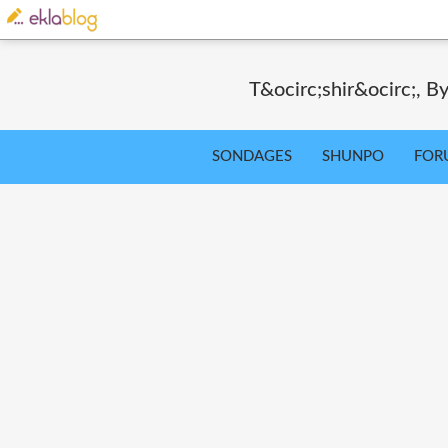
T&ocirc;shir&ocirc;, By
SONDAGES
SHUNPO
FOR