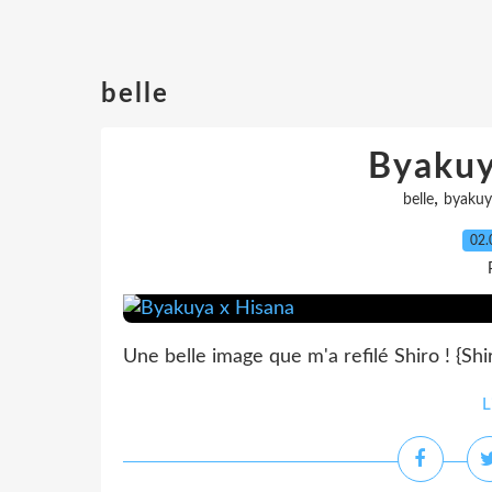
belle
Byakuy
,
belle
byakuy
02.
Une belle image que m'a refilé Shiro ! {Shir
L