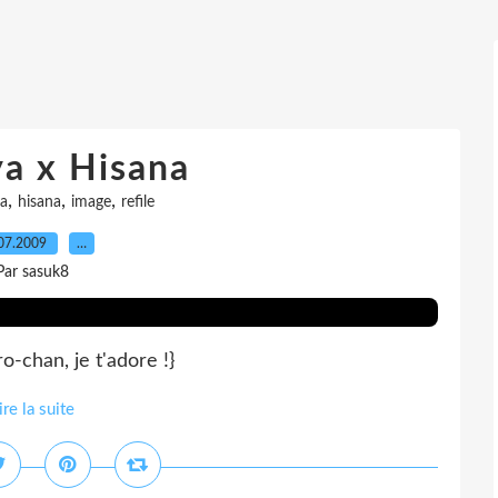
a x Hisana
,
,
,
a
hisana
image
refile
07.2009
…
Par sasuk8
o-chan, je t'adore !}
ire la suite