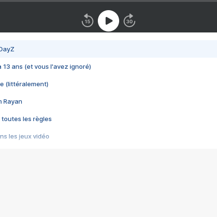
 DayZ
 a 13 ans (et vous l'avez ignoré)
e (littéralement)
im Rayan
 toutes les règles
s les jeux vidéo
us choquant de Rockstar ? - Le scandale BULLY
e plus moche de Steam
du RÊVE tourne au CAUCHEMAR
pendant 8 heures