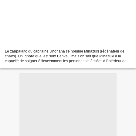
Le zanpakuto du capitaine Unohana se nomme Minazuki (régénateur de
chairs). On ignore quel est sont Bankai , mais on sait que Minazuki à la
capacité de soigner éfficacemment les personnes bléssées à l'intérieur de
son corps (On peut voir sa forme humaine...