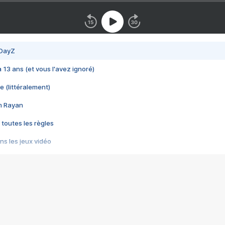
 DayZ
 a 13 ans (et vous l'avez ignoré)
e (littéralement)
im Rayan
 toutes les règles
s les jeux vidéo
us choquant de Rockstar ? - Le scandale BULLY
e plus moche de Steam
du RÊVE tourne au CAUCHEMAR
pendant 8 heures