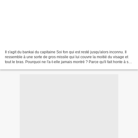
Il s'agit du bankai du capitaine Soi fon qui est resté jusqu'alors inconnu. Il
ressemble à une sorte de gros missile qui lui couvre la moitié du visage et
tout le bras. Pourquoi ne l'a-t-elle jamais montré ? Parce qu'il fait honte à son
appartenance au...