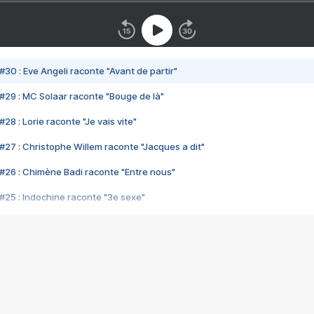
#30 : Eve Angeli raconte "Avant de partir"
#29 : MC Solaar raconte "Bouge de là"
28 : Lorie raconte "Je vais vite"
#27 : Christophe Willem raconte "Jacques a dit"
#26 : Chimène Badi raconte "Entre nous"
#25 : Indochine raconte "3e sexe"
#24 : Zaho raconte "C'est chelou"
#23 : Patrick Bruel raconte "Au café des délices"
#22 : Kyo raconte "Le chemin"
#21 : Nolwenn Leroy raconte "Cassé"